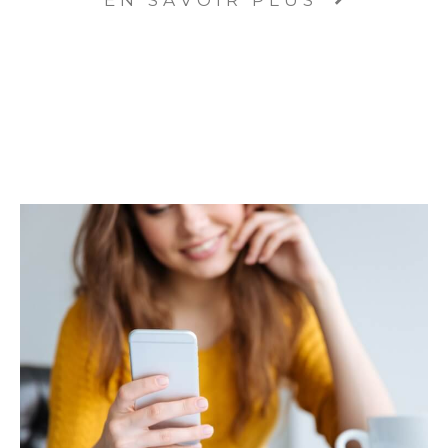
EN SAVOIR PLUS
?
Expertise locale : connaissance approfondie
du marché immobilier de Brignais, Ouest
Lyonnais et Lyon.
Accompagnement sur-mesure : Conseils
personnalisés pour votre projet immobilier.
Équipe professionnelle et réactive : Un suivi
sérieux et efficace.
Satisfaction client garantie : Nos clients nous
recommandent pour notre sérieux et notre
transparence.
Vous souhaitez vendre ou acheter un bien
immobilier à Brignais, Ouest Lyonnais ou Lyon
?
Contactez Axelle Lemoine
pour une
estimation gratuite et un accompagnement