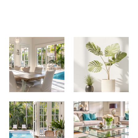
Brignais ? Consultez nos
services.
Transactions immobilières : achat et
vente de biens immobiliers.
Chez
Axelle Lemoine
, nous vous
accompagnons dans toutes les étapes de
votre transaction immobilière, que vous soyez
vendeur ou acquéreur. Nous mettons à votre
service notre connaissance approfondie du
marché local pour évaluer précisément la
valeur des biens, diffuser votre annonce de
manière ciblée et sécuriser chaque étape de
la vente ou de l’achat.