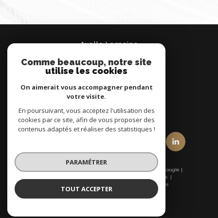
Axelle Lemoine
Comme beaucoup, notre site
07 66 95 37 00
utilise les cookies
Brignais
On aimerait vous accompagner pendant
votre visite.
En poursuivant, vous acceptez l'utilisation des
nous suivre sur
cookies par ce site, afin de vous proposer des
contenus adaptés et réaliser des statistiques !
PARAMÉTRER
© 2026 | Tous droits réservés | Traduction powered by Google |
Nos honoraires
Plan du site
Mentions légales
Admin
Nos liens
Politique RGPD
Cookies
TOUT ACCEPTER