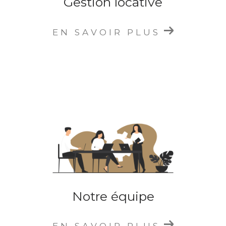
Gestion locative
Vous souhaitez connaître la
valeur de votre
bien immobilier à Brignais
, dans l’Ouest
EN SAVOIR PLUS
Lyonnais ou à Lyon ?
Axelle Lemoine vous
propose une
estimation immobilière à
Brignais
gratuite
, fiable et sans engagement
de votre maison, appartement ou terrain
.
Notre expertise du secteur nous permet de
vous fournir une évaluation précise, basée sur
les tendances du marché actuel. L’estimation
est réalisée rapidement, afin de vous
permettre de prendre vos décisions en toute
sérénité.
Notre équipe
Pourquoi choisir l’agence
immobilière Axelle Lemoine