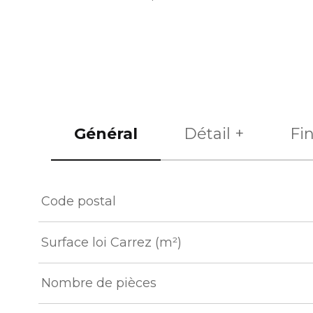
Général
Détail +
Fi
TRAD_ZEPHYR_Caracteristique
TRAD_ZEPHYR_Val
Code postal
Surface loi Carrez (m²)
Nombre de pièces