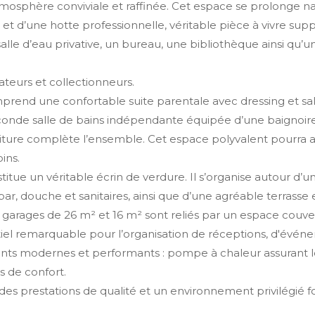
atmosphère conviviale et raffinée. Cet espace se prolonge
t d’une hotte professionnelle, véritable pièce à vivre sup
e d’eau privative, un bureau, une bibliothèque ainsi qu’un
ateurs et collectionneurs.
omprend une confortable suite parentale avec dressing et s
conde salle de bains indépendante équipée d’une baignoir
iture complète l’ensemble. Cet espace polyvalent pourra ac
ins.
itue un véritable écrin de verdure. Il s’organise autour d’u
, douche et sanitaires, ainsi que d’une agréable terrasse 
garages de 26 m² et 16 m² sont reliés par un espace couve
 remarquable pour l’organisation de réceptions, d'événeme
ents modernes et performants : pompe à chaleur assurant le
 de confort.
es prestations de qualité et un environnement privilégié fo