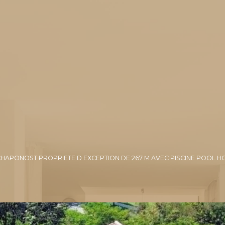
HAPONOST PROPRIETE D EXCEPTION DE 267 M AVEC PISCINE POOL HO