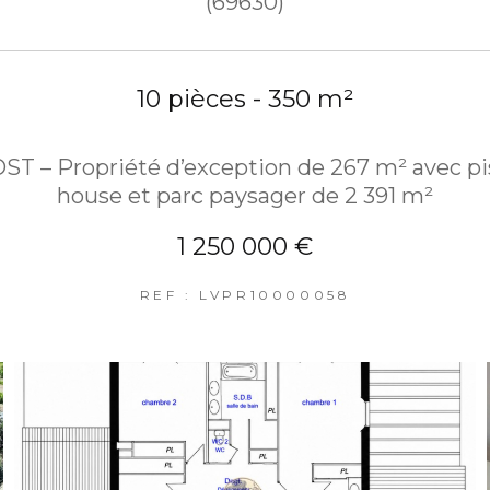
(69630)
10 pièces - 350 m²
 – Propriété d’exception de 267 m² avec pis
house et parc paysager de 2 391 m²
1 250 000 €
REF : LVPR10000058