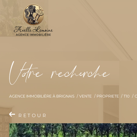
V
o
r
e
r
e
c
e
c
e
AGENCE IMMOBILIÈRE À BRIGNAIS
VENTE
PROPRIETE
T10
C
RETOUR