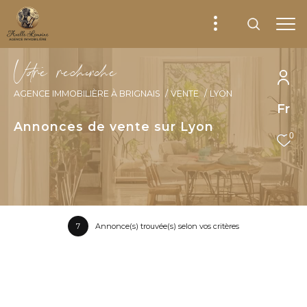
V
o
r
e
r
e
c
e
c
e
AGENCE IMMOBILIÈRE À BRIGNAIS
VENTE
LYON
Fr
Annonces de vente sur Lyon
0
7
Annonce(s) trouvée(s) selon vos critères
Trier par
Les plus récentes