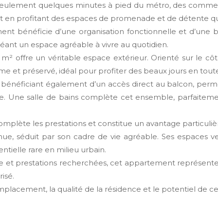
ulement quelques minutes à pied du métro, des commerces,
 tout en profitant des espaces de promenade et de détente q
ent bénéficie d’une organisation fonctionnelle et d’une b
réant un espace agréable à vivre au quotidien.
offre un véritable espace extérieur. Orienté sur le côté d
et préservé, idéal pour profiter des beaux jours en toute 
énéficiant également d’un accès direct au balcon, perme
. Une salle de bains complète cet ensemble, parfaitemen
omplète les prestations et constitue un avantage particul
ue, séduit par son cadre de vie agréable. Ses espaces v
tielle rare en milieu urbain.
e et prestations recherchées, cet appartement représente
isé.
placement, la qualité de la résidence et le potentiel de c