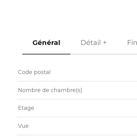
Général
Détail +
Fi
TRAD_ZEPHYR_Caracteristique
TRAD_ZEPHYR_Val
Code postal
Nombre de chambre(s)
Etage
Vue