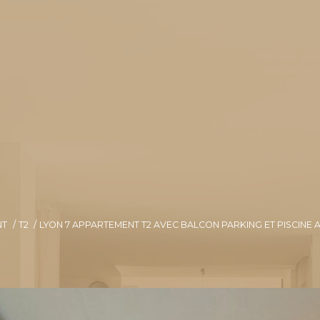
NT
T2
LYON 7 APPARTEMENT T2 AVEC BALCON PARKING ET PISCINE 