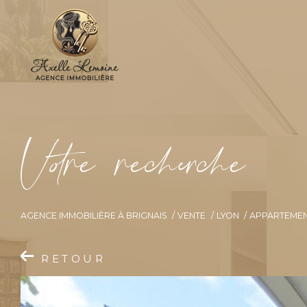
V
o
r
e
r
e
c
e
c
e
AGENCE IMMOBILIÈRE À BRIGNAIS
VENTE
LYON
APPARTEME
RETOUR