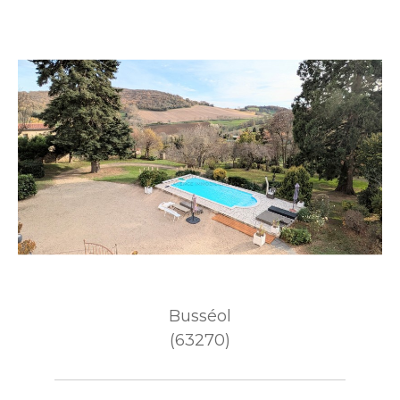
Busséol
(63270)