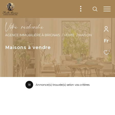
V
o
r
e
r
e
c
e
c
e
AGENCE IMMOBILIÈRE À BRIGNAIS
VENTE
MAISON
Fr
Maisons à vendre
0
18
Annonce(s) trouvée(s) selon vos critères
Trier par
Les plus récentes