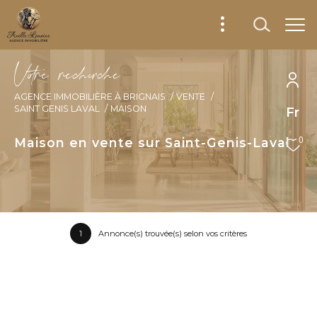
V
o
r
e
r
e
c
e
c
e
AGENCE IMMOBILIÈRE À BRIGNAIS
VENTE
SAINT GENIS LAVAL
MAISON
Fr
Maison en vente sur Saint-Genis-Laval
0
1
Annonce(s) trouvée(s) selon vos critères
Trier par
Les plus récentes