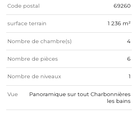
TRAD_ZEPHYR_Caracteristique
TRAD_ZEPHYR_Valeurs
Code postal
69260
surface terrain
1 236 m²
Nombre de chambre(s)
4
Nombre de pièces
6
Nombre de niveaux
1
Vue
Panoramique sur tout Charbonnières
les bains