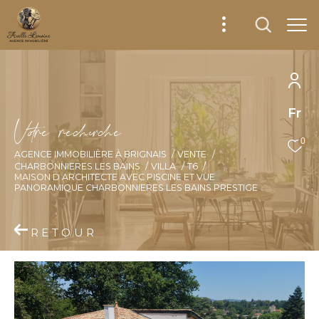
Fr
V
o
r
e
r
e
c
e
c
e
0
AGENCE IMMOBILIÈRE À BRIGNAIS
VENTE
CHARBONNIERES LES BAINS
VILLA
T6
MAISON D ARCHITECTE AVEC PISCINE ET VUE
PANORAMIQUE CHARBONNIERES LES BAINS PRESTIGE
RETOUR