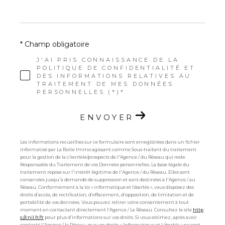
* Champ obligatoire
J'AI PRIS CONNAISSANCE DE LA
POLITIQUE DE CONFIDENTIALITÉ ET
DES INFORMATIONS RELATIVES AU
TRAITEMENT DE MES DONNÉES
PERSONNELLES (*)*
ENVOYER
Les informations recueillies sur ce formulaire sont enregistrées dans un fichier
informatisé par La Boite Immo agissant comme Sous-traitant du traitement
pour la gestion de la clientèle/prospects de l'Agence / du Réseau qui reste
Responsable du Traitement de vos Données personnelles. La base légale du
traitement repose sur l'intérêt légitime de l'Agence / du Réseau. Elles sont
conservées jusqu'à demande de suppression et sont destinées à l'Agence / au
Réseau. Conformément à la loi « informatique et libertés », vous disposez des
droits d’accès, de rectification, d’effacement, d’opposition, de limitation et de
portabilité de vos données. Vous pouvez retirer votre consentement à tout
moment en contactant directement l’Agence / Le Réseau. Consultez le site
http
s://cnil.fr/fr
pour plus d’informations sur vos droits. Si vous estimez, après avoir
contacté l'Agence / le Réseau, que vos droits « Informatique et Libertés » ne sont