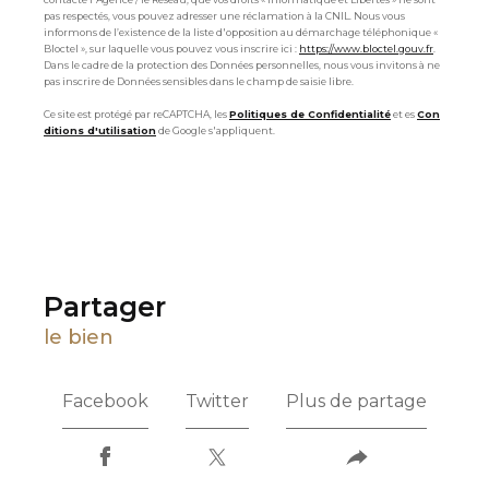
pas respectés, vous pouvez adresser une réclamation à la CNIL. Nous vous
informons de l’existence de la liste d'opposition au démarchage téléphonique «
Bloctel », sur laquelle vous pouvez vous inscrire ici :
https://www.bloctel.gouv.fr
.
Dans le cadre de la protection des Données personnelles, nous vous invitons à ne
pas inscrire de Données sensibles dans le champ de saisie libre.
Ce site est protégé par reCAPTCHA, les
Politiques de Confidentialité
et es
Con
ditions d'utilisation
de Google s'appliquent.
partager
le bien
Facebook
Twitter
Plus de partage