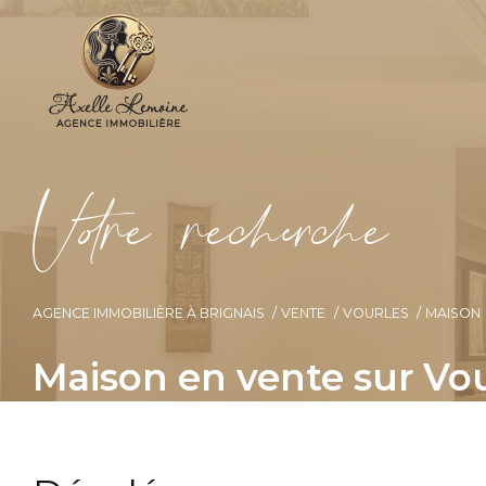
V
o
r
e
r
e
c
e
c
e
AGENCE IMMOBILIÈRE À BRIGNAIS
VENTE
VOURLES
MAISON
Maison en vente sur Vo