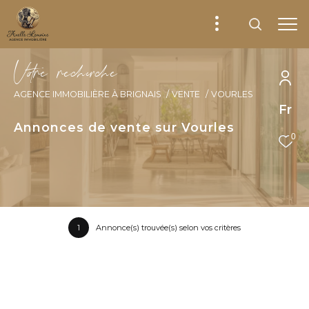
V
o
r
e
r
e
c
e
c
e
AGENCE IMMOBILIÈRE À BRIGNAIS
VENTE
VOURLES
Fr
Annonces de vente sur Vourles
0
1
Annonce(s) trouvée(s) selon vos critères
Trier par
Les plus récentes