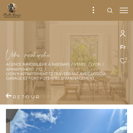
Fr
V
o
r
e
r
e
c
e
c
e
0
AGENCE IMMOBILIÈRE À BRIGNAIS
VENTE
LYON
APPARTEMENT
T2
LYON 9 APPARTEMENT T2 TRAVERSANT AVEC LOGGIA
GARAGE ET FORT POTENTIEL D AMENAGEMENT
RETOUR