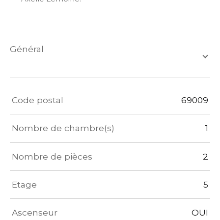
général
TRAD_ZEPHYR_Caracteristique
TRAD_ZEPHYR_Valeurs
Code postal
69009
Nombre de chambre(s)
1
Nombre de pièces
2
Etage
5
Ascenseur
OUI