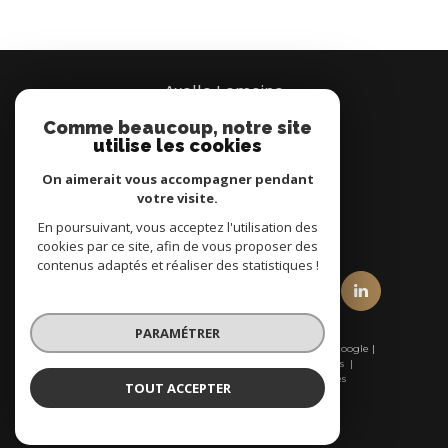
Axelle Lemoine
Comme beaucoup, notre site
07 66 95 37 00
utilise les cookies
Brignais
On aimerait vous accompagner pendant
votre visite.
En poursuivant, vous acceptez l'utilisation des
nous suivre sur
cookies par ce site, afin de vous proposer des
contenus adaptés et réaliser des statistiques !
PARAMÉTRER
© 2026 | Tous droits réservés | Traduction powered by Google |
Nos honoraires
Plan du site
Mentions légales
Admin
Nos liens
Politique RGPD
Cookies
TOUT ACCEPTER