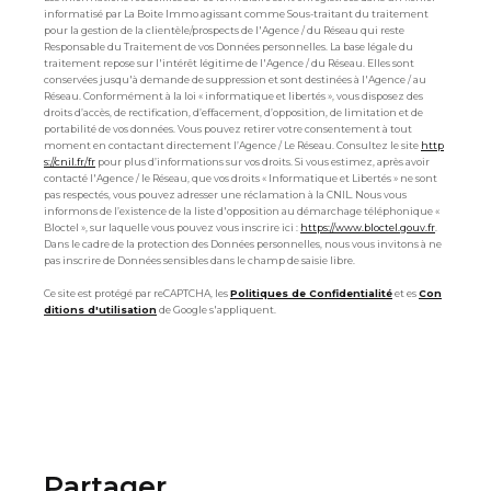
informatisé par La Boite Immo agissant comme Sous-traitant du traitement
pour la gestion de la clientèle/prospects de l'Agence / du Réseau qui reste
Responsable du Traitement de vos Données personnelles. La base légale du
traitement repose sur l'intérêt légitime de l'Agence / du Réseau. Elles sont
conservées jusqu'à demande de suppression et sont destinées à l'Agence / au
Réseau. Conformément à la loi « informatique et libertés », vous disposez des
droits d’accès, de rectification, d’effacement, d’opposition, de limitation et de
portabilité de vos données. Vous pouvez retirer votre consentement à tout
moment en contactant directement l’Agence / Le Réseau. Consultez le site
http
s://cnil.fr/fr
pour plus d’informations sur vos droits. Si vous estimez, après avoir
contacté l'Agence / le Réseau, que vos droits « Informatique et Libertés » ne sont
pas respectés, vous pouvez adresser une réclamation à la CNIL. Nous vous
informons de l’existence de la liste d'opposition au démarchage téléphonique «
Bloctel », sur laquelle vous pouvez vous inscrire ici :
https://www.bloctel.gouv.fr
.
Dans le cadre de la protection des Données personnelles, nous vous invitons à ne
pas inscrire de Données sensibles dans le champ de saisie libre.
Ce site est protégé par reCAPTCHA, les
Politiques de Confidentialité
et es
Con
ditions d'utilisation
de Google s'appliquent.
partager