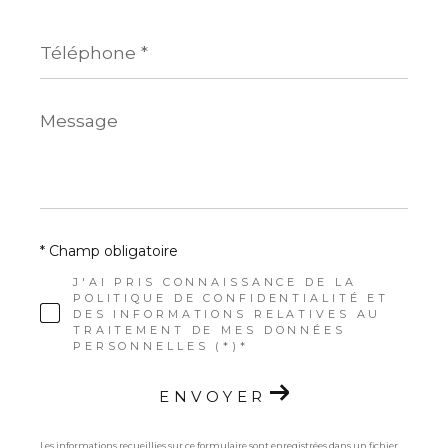
Téléphone
*
Message
*
* Champ obligatoire
J'AI PRIS CONNAISSANCE DE LA
POLITIQUE DE CONFIDENTIALITÉ ET
DES INFORMATIONS RELATIVES AU
TRAITEMENT DE MES DONNÉES
PERSONNELLES (*)*
ENVOYER
Les informations recueillies sur ce formulaire sont enregistrées dans un fichier