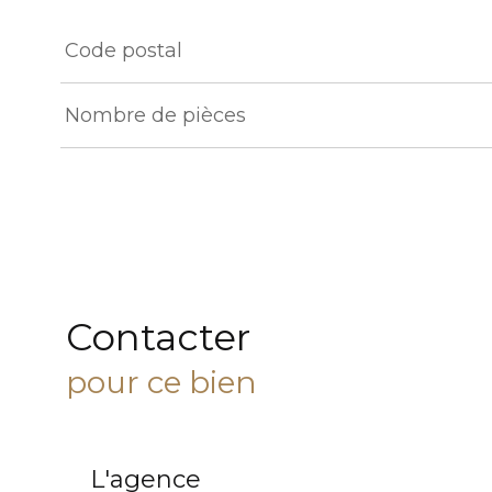
TRAD_ZEPHYR_Caracteristique
TRAD_ZEPHYR_Val
Code postal
Nombre de pièces
Contacter
pour ce bien
L'agence