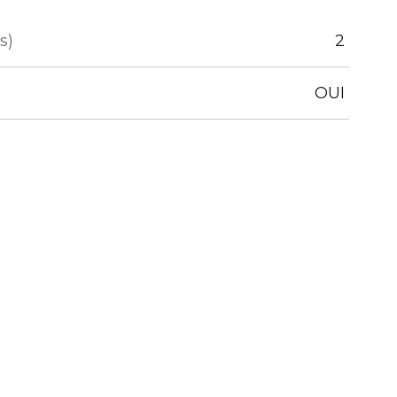
s)
2
OUI