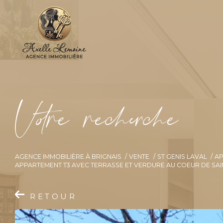
V
o
r
e
r
e
c
e
c
e
AGENCE IMMOBILIÈRE À BRIGNAIS
VENTE
ST GENIS LAVAL
A
APPARTEMENT T3 AVEC TERRASSE ET VERDURE AU COEUR DE SAI
RETOUR