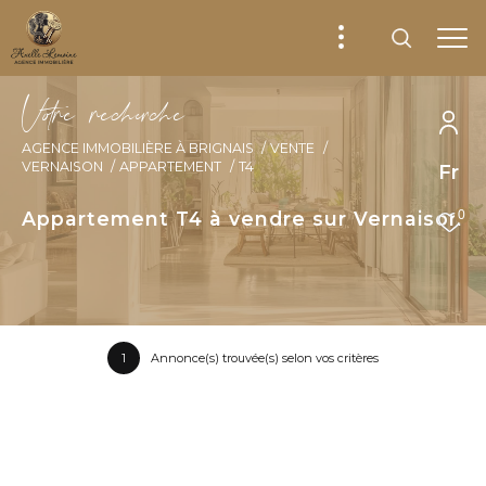
V
o
r
e
r
e
c
e
c
e
AGENCE IMMOBILIÈRE À BRIGNAIS
VENTE
VERNAISON
APPARTEMENT
T4
Fr
Appartement T4 à vendre sur Vernaison
0
1
Annonce(s) trouvée(s) selon vos critères
Trier par
Les plus récentes