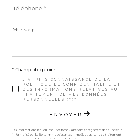
Téléphone
*
Message
*
* Champ obligatoire
J'AI PRIS CONNAISSANCE DE LA
POLITIQUE DE CONFIDENTIALITÉ ET
DES INFORMATIONS RELATIVES AU
TRAITEMENT DE MES DONNÉES
PERSONNELLES (*)*
ENVOYER
Les informations recueillies sur ce formulaire sont enregistrées dans un fichier
informatisé par La Boite Immo agissant comme Sous-traitant du traitement