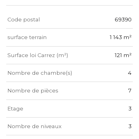
TRAD_ZEPHYR_Caracteristique
TRAD_ZEPHYR_Valeurs
Code postal
69390
surface terrain
1 143 m²
Surface loi Carrez (m²)
121 m²
Nombre de chambre(s)
4
Nombre de pièces
7
Etage
3
Nombre de niveaux
3