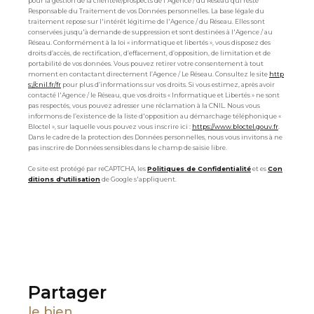
pour la gestion de la clientèle/prospects de l'Agence / du Réseau qui reste
Responsable du Traitement de vos Données personnelles. La base légale du
traitement repose sur l'intérêt légitime de l'Agence / du Réseau. Elles sont
conservées jusqu'à demande de suppression et sont destinées à l'Agence / au
Réseau. Conformément à la loi « informatique et libertés », vous disposez des
droits d’accès, de rectification, d’effacement, d’opposition, de limitation et de
portabilité de vos données. Vous pouvez retirer votre consentement à tout
moment en contactant directement l’Agence / Le Réseau. Consultez le site
http
s://cnil.fr/fr
pour plus d’informations sur vos droits. Si vous estimez, après avoir
contacté l'Agence / le Réseau, que vos droits « Informatique et Libertés » ne sont
pas respectés, vous pouvez adresser une réclamation à la CNIL. Nous vous
informons de l’existence de la liste d'opposition au démarchage téléphonique «
Bloctel », sur laquelle vous pouvez vous inscrire ici :
https://www.bloctel.gouv.fr
.
Dans le cadre de la protection des Données personnelles, nous vous invitons à ne
pas inscrire de Données sensibles dans le champ de saisie libre.
Ce site est protégé par reCAPTCHA, les
Politiques de Confidentialité
et es
Con
ditions d'utilisation
de Google s'appliquent.
partager
le bien