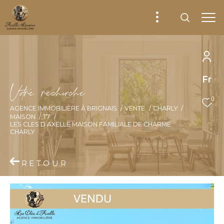
Fr
V
o
r
e
r
e
c
e
c
e
0
AGENCE IMMOBILIÈRE À BRIGNAIS
VENTE
CHARLY
MAISON
T7
LES CLES D AXELLE MAISON FAMILIALE DE CHARME
CHARLY
RETOUR