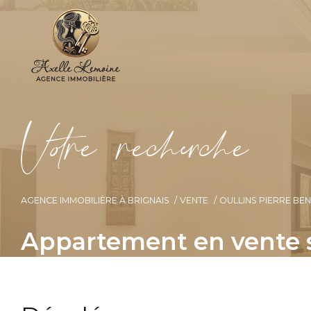
V
o
r
e
r
e
c
e
c
e
AGENCE IMMOBILIÈRE À BRIGNAIS
VENTE
OULLINS PIERRE BEN
Appartement en vente s