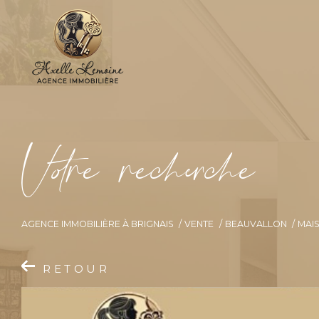
V
o
r
e
r
e
c
e
c
e
AGENCE IMMOBILIÈRE À BRIGNAIS
VENTE
BEAUVALLON
MAI
RETOUR