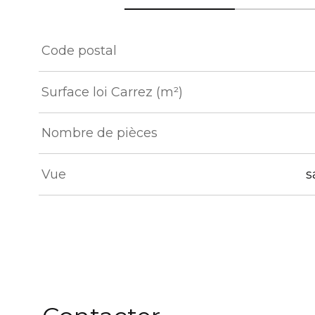
TRAD_ZEPHYR_Caracteristique
TRAD_ZEPHYR_Val
Code postal
Surface loi Carrez (m²)
Nombre de pièces
Vue
s