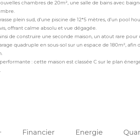
x nouvelles chambres de 20m², une salle de bains avec baig
ambre.
terrasse plein sud, d’une piscine de 12*5 mètres, d’un pool 
-vis, offrant calme absolu et vue dégagée.
 ainsi de construire une seconde maison, un atout rare pour u
rage quadruple en sous-sol sur un espace de 180m², afin d
.
n performante : cette maison est classée C sur le plan énerg
.
+
Financier
Energie
Quar