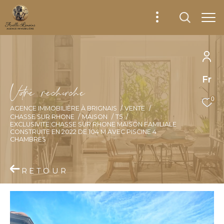
Fr
V
o
r
e
r
e
c
e
c
e
0
AGENCE IMMOBILIÈRE À BRIGNAIS
VENTE
CHASSE SUR RHONE
MAISON
T5
EXCLUSIVITE CHASSE SUR RHONE MAISON FAMILIALE
CONSTRUITE EN 2022 DE 104 M AVEC PISCINE 4
CHAMBRES
RETOUR