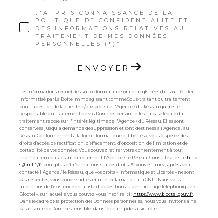
J'AI PRIS CONNAISSANCE DE LA
POLITIQUE DE CONFIDENTIALITÉ ET
DES INFORMATIONS RELATIVES AU
TRAITEMENT DE MES DONNÉES
PERSONNELLES (*)*
ENVOYER
Les informations recueillies sur ce formulaire sont enregistrées dans un fichier
informatisé par La Boite Immo agissant comme Sous-traitant du traitement
pour la gestion de la clientèle/prospects de l'Agence / du Réseau qui reste
Responsable du Traitement de vos Données personnelles. La base légale du
traitement repose sur l'intérêt légitime de l'Agence / du Réseau. Elles sont
conservées jusqu'à demande de suppression et sont destinées à l'Agence / au
Réseau. Conformément à la loi « informatique et libertés », vous disposez des
droits d’accès, de rectification, d’effacement, d’opposition, de limitation et de
portabilité de vos données. Vous pouvez retirer votre consentement à tout
moment en contactant directement l’Agence / Le Réseau. Consultez le site
http
s://cnil.fr/fr
pour plus d’informations sur vos droits. Si vous estimez, après avoir
contacté l'Agence / le Réseau, que vos droits « Informatique et Libertés » ne sont
pas respectés, vous pouvez adresser une réclamation à la CNIL. Nous vous
informons de l’existence de la liste d'opposition au démarchage téléphonique «
Bloctel », sur laquelle vous pouvez vous inscrire ici :
https://www.bloctel.gouv.fr
.
Dans le cadre de la protection des Données personnelles, nous vous invitons à ne
pas inscrire de Données sensibles dans le champ de saisie libre.