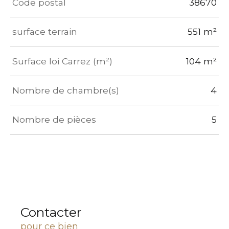
TRAD_ZEPHYR_Caracteristique
TRAD_ZEPHYR_Valeurs
Code postal
38670
surface terrain
551 m²
Surface loi Carrez (m²)
104 m²
Nombre de chambre(s)
4
Nombre de pièces
5
Contacter
pour ce bien