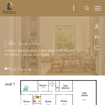
Fr
V
o
r
e
r
e
c
e
c
e
0
AGENCE IMMOBILIÈRE À BRIGNAIS
VENTE PRO
ST PRIEST
LOCAL D ACTIVITE
RETOUR