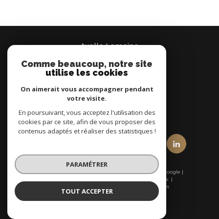
Axelle Lemoine
Comme beaucoup, notre site
07 66 95 37 00
utilise les cookies
Brignais
On aimerait vous accompagner pendant
votre visite.
En poursuivant, vous acceptez l'utilisation des
nous suivre sur
cookies par ce site, afin de vous proposer des
contenus adaptés et réaliser des statistiques !
PARAMÉTRER
© 2026 | Tous droits réservés | Traduction powered by Google |
Nos honoraires
Plan du site
Mentions légales
Admin
Nos liens
Politique RGPD
Cookies
TOUT ACCEPTER