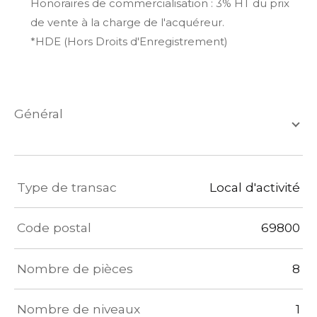
Honoraires de commercialisation : 3% HT du prix
de vente à la charge de l'acquéreur.
*HDE (Hors Droits d'Enregistrement)
général
TRAD_ZEPHYR_Caracteristique
TRAD_ZEPHYR_Valeurs
Type de transac
Local d'activité
Code postal
69800
Nombre de pièces
8
Nombre de niveaux
1