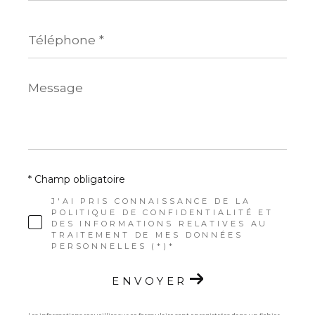
Téléphone
*
Message
*
* Champ obligatoire
J'AI PRIS CONNAISSANCE DE LA
POLITIQUE DE CONFIDENTIALITÉ ET
DES INFORMATIONS RELATIVES AU
TRAITEMENT DE MES DONNÉES
PERSONNELLES (*)*
ENVOYER