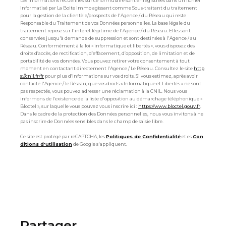
Les informations recueillies sur ce formulaire sont enregistrées dans un fichier
informatisé par La Boite Immo agissant comme Sous-traitant du traitement
pour la gestion de la clientèle/prospects de l'Agence / du Réseau qui reste
Responsable du Traitement de vos Données personnelles. La base légale du
traitement repose sur l'intérêt légitime de l'Agence / du Réseau. Elles sont
conservées jusqu'à demande de suppression et sont destinées à l'Agence / au
Réseau. Conformément à la loi « informatique et libertés », vous disposez des
droits d’accès, de rectification, d’effacement, d’opposition, de limitation et de
portabilité de vos données. Vous pouvez retirer votre consentement à tout
moment en contactant directement l’Agence / Le Réseau. Consultez le site
http
s://cnil.fr/fr
pour plus d’informations sur vos droits. Si vous estimez, après avoir
contacté l'Agence / le Réseau, que vos droits « Informatique et Libertés » ne sont
pas respectés, vous pouvez adresser une réclamation à la CNIL. Nous vous
informons de l’existence de la liste d'opposition au démarchage téléphonique «
Bloctel », sur laquelle vous pouvez vous inscrire ici :
https://www.bloctel.gouv.fr
.
Dans le cadre de la protection des Données personnelles, nous vous invitons à ne
pas inscrire de Données sensibles dans le champ de saisie libre.
Ce site est protégé par reCAPTCHA, les
Politiques de Confidentialité
et es
Con
ditions d'utilisation
de Google s'appliquent.
partager