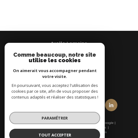
Axelle Lemoine
Comme beaucoup, notre site
07 66 95 37 00
utilise les cookies
Brignais
On aimerait vous accompagner pendant
votre visite.
En poursuivant, vous acceptez l'utilisation des
nous suivre sur
cookies par ce site, afin de vous proposer des
contenus adaptés et réaliser des statistiques !
PARAMÉTRER
© 2026 | Tous droits réservés | Traduction powered by Google |
Nos honoraires
Plan du site
Mentions légales
Admin
Nos liens
Politique RGPD
Cookies
TOUT ACCEPTER