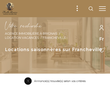
V
o
r
e
r
e
c
e
c
e
AGENCE IMMOBILIÈRE À BRIGNAIS
LOCATION VACANCES
FRANCHEVILLE
Fr
Locations saisonnères sur Francheville
0
1
Annonce(s) trouvée(s) selon vos critères
Trier par
Les plus récentes