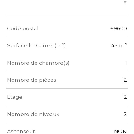
TRAD_ZEPHYR_Caracteristique
TRAD_ZEPHYR_Valeu
Code postal
69600
Surface loi Carrez (m²)
45 m²
Nombre de chambre(s)
1
Nombre de pièces
2
Etage
2
Nombre de niveaux
2
Ascenseur
NON