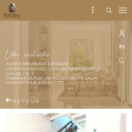
Fr
V
o
r
e
r
e
c
e
c
e
0
AGENCE IMMOBILIÈRE À BRIGNAIS
LOCATION VACANCES
OULLINS PIERRE BENITE
DUPLEX
T2
CHARMANT DUPLEX 45M OULLINS CENTRE CALME
CONFORT POUR 4 VOYAGEURS
RETOUR