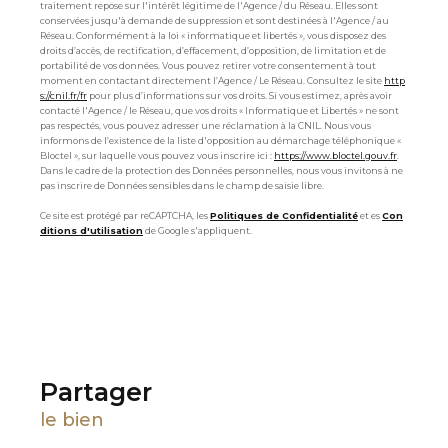
traitement repose sur l'intérêt légitime de l'Agence / du Réseau. Elles sont
conservées jusqu'à demande de suppression et sont destinées à l'Agence / au
Réseau. Conformément à la loi « informatique et libertés », vous disposez des
droits d’accès, de rectification, d’effacement, d’opposition, de limitation et de
portabilité de vos données. Vous pouvez retirer votre consentement à tout
moment en contactant directement l’Agence / Le Réseau. Consultez le site
http
s://cnil.fr/fr
pour plus d’informations sur vos droits. Si vous estimez, après avoir
contacté l'Agence / le Réseau, que vos droits « Informatique et Libertés » ne sont
pas respectés, vous pouvez adresser une réclamation à la CNIL. Nous vous
informons de l’existence de la liste d'opposition au démarchage téléphonique «
Bloctel », sur laquelle vous pouvez vous inscrire ici :
https://www.bloctel.gouv.fr
.
Dans le cadre de la protection des Données personnelles, nous vous invitons à ne
pas inscrire de Données sensibles dans le champ de saisie libre.
Ce site est protégé par reCAPTCHA, les
Politiques de Confidentialité
et es
Con
ditions d'utilisation
de Google s'appliquent.
partager
le bien