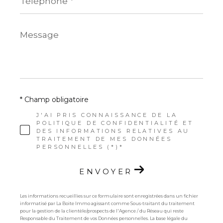
Message
*
* Champ obligatoire
J'AI PRIS CONNAISSANCE DE LA
POLITIQUE DE CONFIDENTIALITÉ ET
DES INFORMATIONS RELATIVES AU
TRAITEMENT DE MES DONNÉES
PERSONNELLES (*)*
ENVOYER
Les informations recueillies sur ce formulaire sont enregistrées dans un fichier
informatisé par La Boite Immo agissant comme Sous-traitant du traitement
pour la gestion de la clientèle/prospects de l'Agence / du Réseau qui reste
Responsable du Traitement de vos Données personnelles. La base légale du