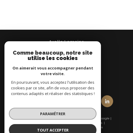
Axelle Lemoine
Comme beaucoup, notre site
07 66 95 37 00
utilise les cookies
Brignais
On aimerait vous accompagner pendant
votre visite.
En poursuivant, vous acceptez l'utilisation des
nous suivre sur
cookies par ce site, afin de vous proposer des
contenus adaptés et réaliser des statistiques !
PARAMÉTRER
© 2026 | Tous droits réservés | Traduction powered by Google |
Nos honoraires
Plan du site
Mentions légales
Admin
Nos liens
Politique RGPD
Cookies
TOUT ACCEPTER