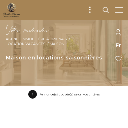
V
o
r
e
r
e
c
e
c
e
AGENCE IMMOBILIÈRE À BRIGNAIS
LOCATION VACANCES
MAISON
Fr
Maison en locations saisonnières
0
1
Annonce(s) trouvée(s) selon vos critères
Trier par
Les plus récentes